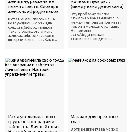
женщину, разжечь ее
мочевой пузырь…
пламя страсти. Словарь
(между нами девочками)
женских афродизиаков
Эту проблему многие
стыдливо замалчивают. А
В статье дан список из 64
между тем она затрагивает
возбуждающих женщин
порой и молодых женщин.
средств (афродизиаков).
Но помощь
Такого большого списка
есть.Медицинская
женских афродизиаков в
статистика свидетел...
интернете еще нет. Как в...
Как я увеличила свою
Макияж для ореховых
грудь без операции и
глаз
таблеток. Личный опыт.
В эти редкие глаза можно
Настрой, упражнения и