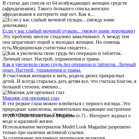
В статье дан список из 64 возбуждающих женщин средств
(афродизиаков). Такого большого списка женских
афродизиаков в интернете еще нет. Как в...
Если у вас слабый мочевой пузырь…(между нами девочками)
Эту проблему многие стыдливо замалчивают. А между тем
она затрагивает порой и молодых женщин. Но помощь
есть.Медицинская статистика свидетел...
Как я увеличила свою грудь без операции и таблеток. Личный
опыт. Настрой, упражнения и травы.
Я счастливая женщина и мать, родила двоих прекрасных
детей. И всегда старалась дать детям все, что считала благом, в
большей степени, именно...
Макияж для ореховых глаз
В эти редкие глаза можно влюбиться с первого взгляда. Это
природные хамелеоны, моментально выдающие настроение
своей обладательницы. Ореховы...
© 2007-2026 Model Look Magazine (v.7) - Интернет журнал о
моде и красивой жизни
Использование материалов Model Look Magazine разрешено
только при наличии активной ссылки.
За содержание рекламных материалов редакция