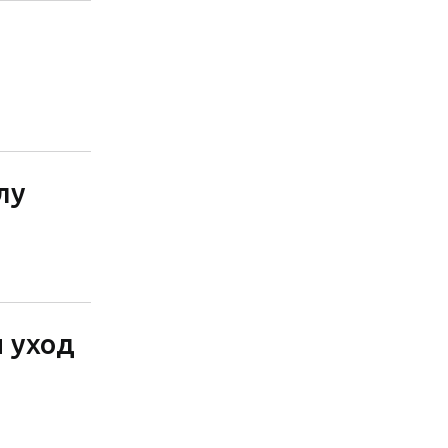
лу
 уход