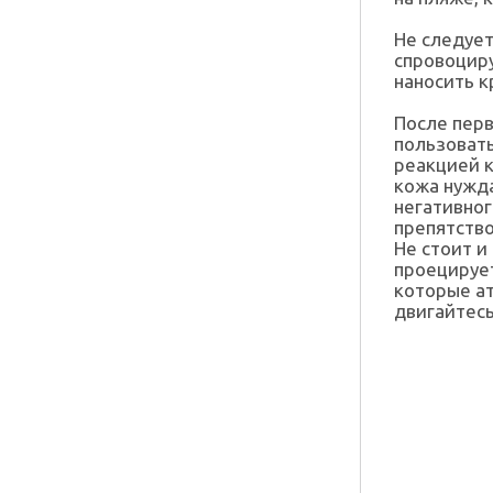
Не следует
спровоцир
наносить к
После перв
пользоват
реакцией к
кожа нужда
негативног
препятств
Не стоит и
проецируе
которые ат
двигайтесь