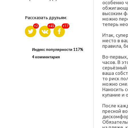
особенно ч
обжигающи
высоким фа
Рассказать друзьям:
можно пере
теперь не
+2
+45
+17
Итак, суп
место в ва
правила, б
Индекс популярности 117%
Во-первых,
4 комментария
часов. В э
серьёзный 
ваша собст
то риск по
можно сме
Наносить с
купание и 
После кажд
пресной во
дискомфорт
Обязательн
на пляже, 