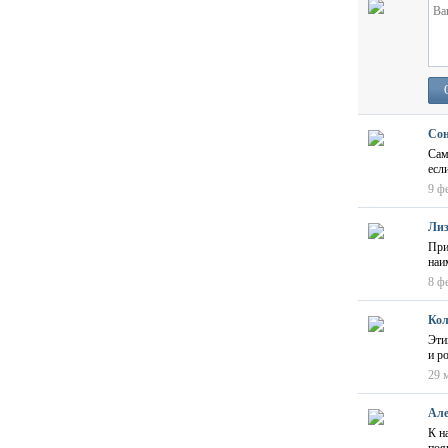
Со
Сам
есл
9 ф
Ли
При
наи
8 ф
Кол
Эти
и р
29 
Але
К н