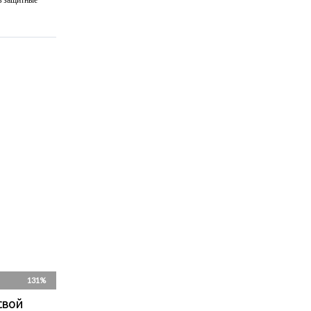
ь защитные
131%
свой