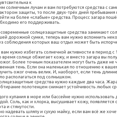
увтсвительна к
м солнечным лучам и вам потребуются средства с са
ктором защиты, то после двух-трёх дней пребывания 
йти на более «слабые» средства. Процесс загара пошё
обходимо его поддерживать.
ерсовременные солнцезащитные средства занимают со
шей дорожной сумке, теперь вам нужно вспомнить нек
ез соблюдения которых ваш отдых может быть испорч
 вам нужно избегать солнечной активности в период с 
то время солнце обжигает кожу, и вместо загара вы пол
ожог. Более точным показателем могут быть даже не ч
венная тень. Если она маленькая по отношению к вашем
лучить ожог очень велик. И, наоборот, если тень длинне
ло располагаться под солнышком.
олнцезащитные средства нужно каждые два часа. Жара,
обтирание полотенцем снимает устойчивость любых ср
ого купания в море или бассейне нужно использовать 
дой. Соль, как и хлорка, высушивает кожу, появляется
а и стянутости.
о надевать шляпу и сухую майку, если вам всё же хоче
когда солнце в зените.