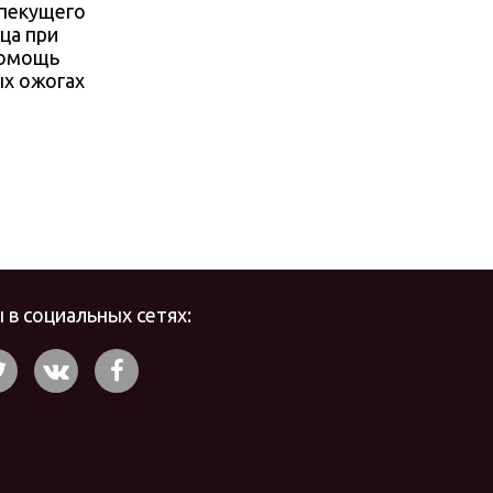
 пекущего
ца при
Помощь
ых ожогах
 в социальных сетях: