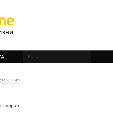
ne
изни
ТА
23 ОКТЯБРЯ