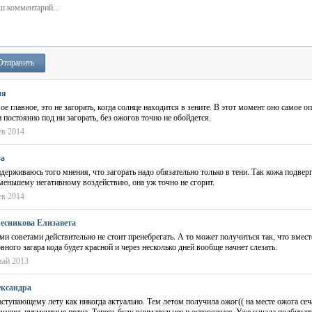
Отправить
ня
ое главное, это не загорать, когда солнце находится в зените. В этот момент оно самое оп
и постоянно под ни загорать, без ожогов точно не обойдется.
ев 2014
за
держиваюсь того мнения, что загорать надо обязательно только в тени. Так кожа подвер
меньшему негативному воздействию, она уж точно не сгорит.
ев 2014
есникова Елизавета
ми советами действительно не стоит пренебрегать. А то может получиться так, что вмес
овного загара кода будет красной и через несколько дней вообще начнет слезать.
май 2013
ксандра
аступающему лету как никогда актуально. Тем летом получила ожог(( на месте ожога сеч