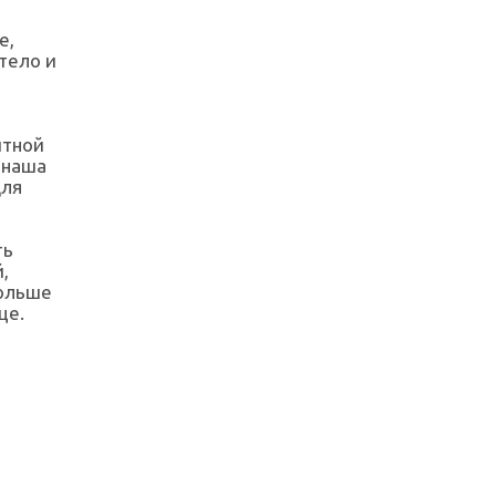
е,
тело и
итной
 наша
для
ть
,
больше
це.