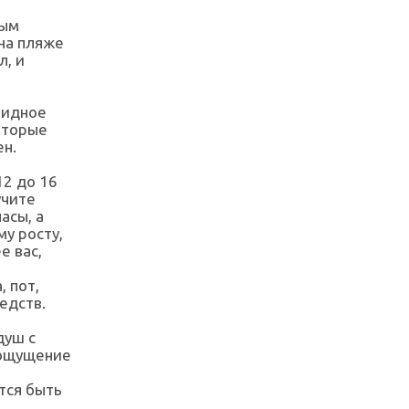
мым
на пляже
л, и
лидное
оторые
ен.
12 до 16
учите
асы, а
у росту,
е вас,
 пот,
едств.
душ с
 ощущение
тся быть