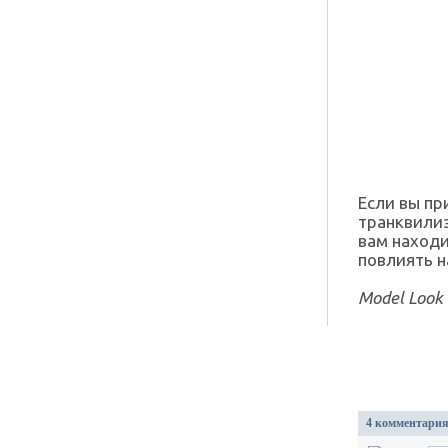
Если вы пр
транквилиз
вам находи
повлиять н
Model Look
4 комментари