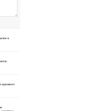
асное и
гается
то красивого
ас