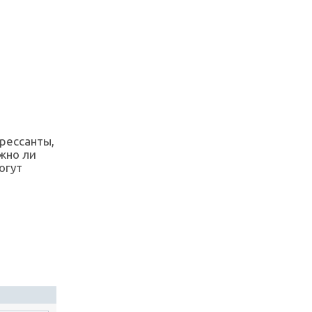
рессанты,
жно ли
огут