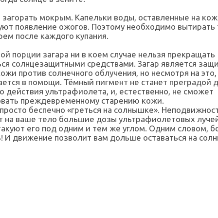
 загорать мокрым. Капельки воды, оставленные на кож
уют появление ожогов. Поэтому необходимо вытирать 
рем после каждого купания.
ой порции загара ни в коем случае нельзя прекращать
ься солнцезащитными средствами. Загар является защ
ожи против солнечного облучения, но несмотря на это,
ется в помощи. Тёмный пигмент не станет преградой 
о действия ультрафиолета, и, естественно, не сможет
овать преждевременному старению кожи.
 просто беспечно «греться на солнышке». Неподвижнос
т на ваше тело большие дозы ультрафиолетовых лучей
акуют его под одним и тем же углом. Одним словом, 
! И движение позволит вам дольше оставаться на солн