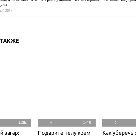
вились пигментные пятна. Теперь буду внимательнее и осторожнее. Уже начала подбират
дства
май 2013
 ТАКЖЕ
113%
4
144%
5
 загар:
Подарите телу крем
Как уберечь 