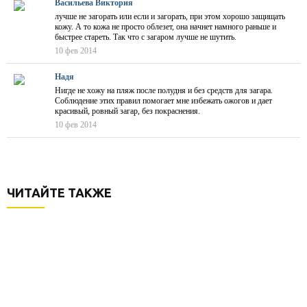
Васильева Виктория
лучше не загорать или если и загорать, при этом хорошо защищать
кожу. А то кожа не просто облезет, она начнет намного раньше и
быстрее стареть. Так что с загаром лучше не шутить.
10 фев 2014
Надя
Нигде не хожу на пляж после полудня и без средств для загара.
Соблюдение этих правил помогает мне избежать ожогов и дает
красивый, ровный загар, без покраснения.
10 фев 2014
ЧИТАЙТЕ ТАКЖЕ