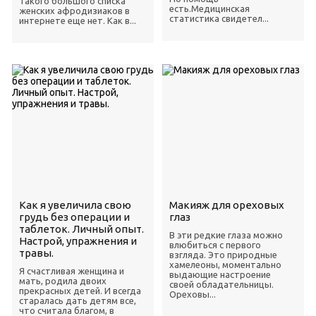
Такого большого списка
есть.Медицинская
женских афродизиаков в
статистика свидетел...
интернете еще нет. Как в...
Как я увеличила свою
Макияж для ореховых
грудь без операции и
глаз
таблеток. Личный опыт.
В эти редкие глаза можно
Настрой, упражнения и
влюбиться с первого
травы.
взгляда. Это природные
хамелеоны, моментально
Я счастливая женщина и
выдающие настроение
мать, родила двоих
своей обладательницы.
прекрасных детей. И всегда
Ореховы...
старалась дать детям все,
что считала благом, в