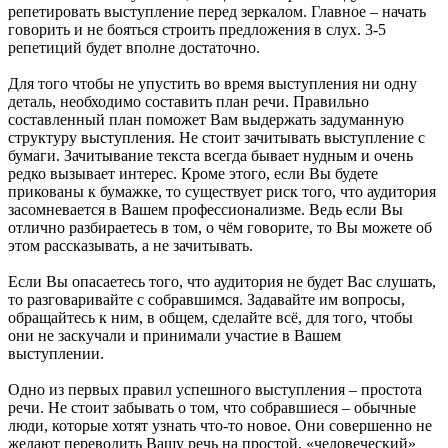
репетировать выступление перед зеркалом. Главное – начать
говорить и не бояться строить предложения в слух. 3-5
репетиций будет вполне достаточно.
Для того чтобы не упустить во время выступления ни одну
деталь, необходимо составить план речи. Правильно
составленный план поможет Вам выдержать задуманную
структуру выступления. Не стоит зачитывать выступление с
бумаги. Зачитывание текста всегда бывает нудным и очень
редко вызывает интерес. Кроме этого, если Вы будете
прикованы к бумажке, то существует риск того, что аудитория
засомневается в Вашем профессионализме. Ведь если Вы
отлично разбираетесь в том, о чём говорите, то Вы можете об
этом рассказывать, а не зачитывать.
Если Вы опасаетесь того, что аудитория не будет Вас слушать,
то разговаривайте с собравшимся. Задавайте им вопросы,
обращайтесь к ним, в общем, сделайте всё, для того, чтобы
они не заскучали и принимали участие в Вашем
выступлении.
Одно из первых правил успешного выступления – простота
речи. Не стоит забывать о том, что собравшиеся – обычные
люди, которые хотят узнать что-то новое. Они совершенно не
желают переводить Вашу речь на простой, «человеческий»