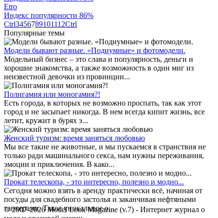
Etro
Индекс популярности 86%
Ctrl
3
4
5
6
7
8
9
10
11
12
Ctrl
Популярные темы
Модели бывают разные. «Подиумные» и фотомодели.
Модельный бизнес – это слава и популярность, деньги и
хорошие знакомства, а также возможность в один миг из
неизвестной девочки из провинции...
Полигамия или моногамия?!
Есть города, в которых не возможно проспать, так как этот
город и не засыпает никогда. В нем всегда кипит жизнь, все
летит, кружит в бурях э...
Женский туризм: время заняться любовью
Мы все такие не животные, и мы пускаемся в странствия не
только ради машинального секса, нам нужны переживания,
эмоции и приключения. В како...
Прокат телескопа, - это интересно, полезно и модно...
Сегодня можно взять в аренду практически всё, начиная от
посуды для свадебного застолья и заканчивая нефтяными
танкерами. Такое уникальное о...
© 2007-2026 Model Look Magazine (v.7) - Интернет журнал о