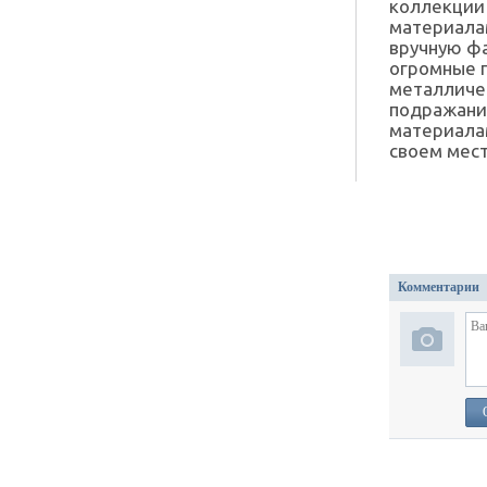
коллекции
материалам
вручную ф
огромные п
металличес
подражани
материала
своем мест
Комментарии