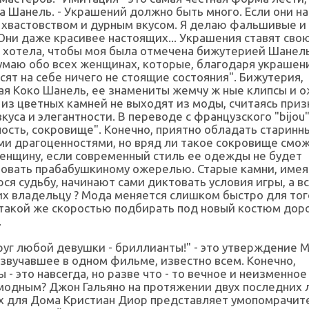
 Шанель. - Украшений должно быть много. Если они н
 хвастовством и дурным вкусом. Я делаю фальшивые и
Они даже красивее настоящих... Украшения ставят свою
ы хотела, чтобы моя была отмечена бижутерией Шанель
думаю обо всех женщинах, которые, благодаря украшен
сят на себе ничего не стоящие состояния". Бижутерия,
я Коко Шанель, ее знамениты жемчу ж ные клипсы и о
из цветных камней не выходят из моды, считаясь при
куса и элегантности. В переводе с французского "bijou
ость, сокровище". Конечно, приятно обладать старин
и драгоценностями, но вряд ли такое сокровище смо
енщину, если современный стиль ее одежды не будет
вовать прабабушкиному ожерелью. Старые камни, имея
я судьбу, начинают сами диктовать условия игры, а вс
их владельцу ? Мода меняется слишком быстро для тог
 такой же скоростью подбирать под новый костюм дор
.
уг любой девушки - бриллианты!" - это утверждение 
звучавшее в одном фильме, известно всем. Конечно,
 - это навсегда, но разве что - то вечное и неизменно
модным? Джон Гальяно на протяжении двух последних 
х для Дома Кристиан Диор представляет умопомрачит