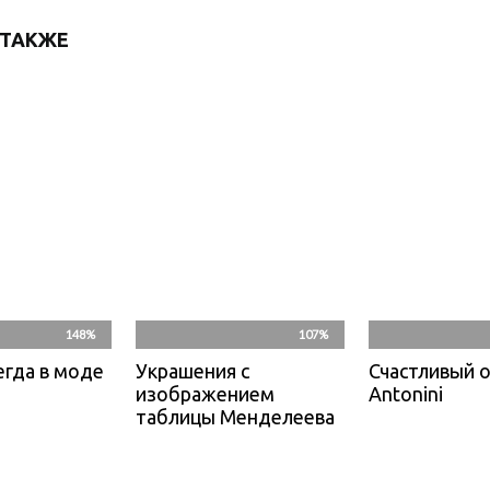
 ТАКЖЕ
148%
107%
егда в моде
Украшения с
Счастливый 
изображением
Antonini
таблицы Менделеева