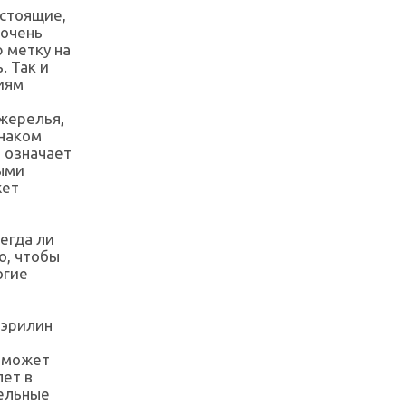
астоящие,
 очень
 метку на
. Так и
иям
жерелья,
знаком
" означает
ными
жет
егда ли
о, чтобы
огие
Мэрилин
е может
лет в
ельные