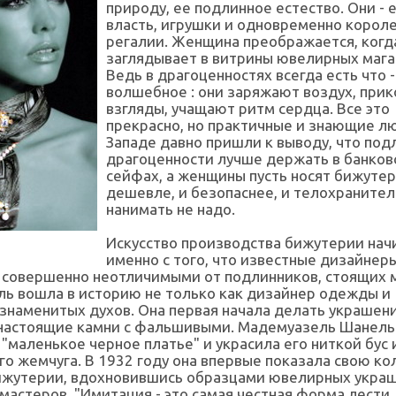
природу, ее подлинное естество. Они - 
власть, игрушки и одновременно корол
регалии. Женщина преображается, когд
заглядывает в витрины ювелирных мага
Ведь в драгоценностях всегда есть что -
волшебное : они заряжают воздух, при
взгляды, учащают ритм сердца. Все это
прекрасно, но практичные и знающие л
Западе давно пришли к выводу, что по
драгоценности лучше держать в банков
сейфах, а женщины пусть носят бижутер
дешевле, и безопаснее, и телохраните
нанимать не надо.
Искусство производства бижутерии нач
именно с того, что известные дизайнер
 совершенно неотличимыми от подлинников, стоящих 
ль вошла в историю не только как дизайнер одежды и
знаменитых духов. Она первая начала делать украшени
настоящие камни с фальшивыми. Мадемуазель Шанель
"маленькое черное платье" и украсила его ниткой бус 
о жемчуга. В 1932 году она впервые показала свою к
ижутерии, вдохновившись образцами ювелирных укра
мастеров. "Имитация - это самая честная форма лести, 