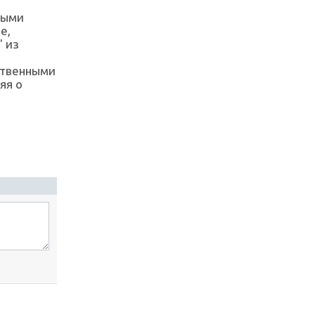
ными
е,
" из
ственными
яя о