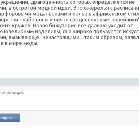
 украшений, драгоценность которых определяется не
и, а остротой модной идеи. Это ожерелья с расписан
арфоровыми медальонами и колье в африканском стил
ерстни - кабошоны и почти средневековые "ошейники
ких кружев. Новая бижутерия все дальше уходит от
я ювелирным изделиям, она широко пользуется искус
ми, вызывающе "ненастоящими", таким образом, заявл
е в мире моды.
Отправить