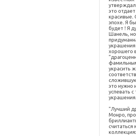
утверждала
это отдает
красивые. 
эпохе. Я б
будет ! Я 
Шанель, но
придуманна
украшения 
хорошего в
"драгоценн
фамильным
украсить ж
соответст
сложившуюс
это нужно 
успевать с
украшения
"Лучший др
Монро, про
бриллианты
считаться 
коллекция