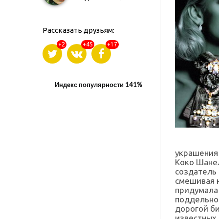
Рассказать друзьям:
+2
+45
+17
Индекс популярности 141%
украшения
Коко Шане
создатель 
смешивая 
придумала 
поддельног
дорогой б
известных 