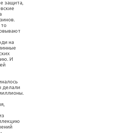
ее защита,
евские
а
зинов.
 то
ковывают
юди на
длинные
ских
ию. И
лей
иналось
ы делали
миллионы.
я,
из
оллекцию
шений
-