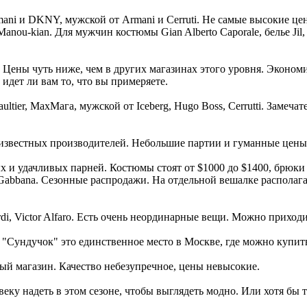
ani и DKNY, мужской от Armani и Cerruti. Не самые высокие це
 Manou-kian. Для мужчин костюмы Gian Alberto Caporale, белье Ji
ni. Цены чуть ниже, чем в других магазинах этого уровня. Эконо
идет ли вам то, что вы примеряете.
ltier, МахМага, мужской от Iceberg, Hugo Boss, Cerrutti. Замеча
неизвестных производителей. Небольшие партии и гуманные цены
ых и удачливых парней. Костюмы стоят от $1000 до $1400, брюк
 Gabbana. Сезонные распродажи. На отдельной вешалке распола
i, Victor Alfaro. Есть очень неординарные вещи. Можно приходит
го, "Сундучок" это единственное место в Москве, где можно куп
й магазин. Качество небезупречное, цены невысокие.
еку надеть в этом сезоне, чтобы выглядеть модно. Или хотя бы т