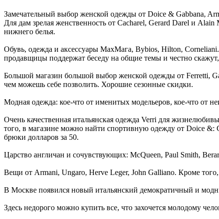
Замечательный выбор женской одежды от Doice & Gabbana, Arm
Для дам зрелая женственность от Cacharel, Gerard Darel и Alain
нижнего белья.
Обувь, одежда и аксессуары МахМага, Bybios, Hilton, Cornelia
продавщицы поддержат беседу на общие темы и честно скажут, 
Большой магазин большой выбор женской одежды от Ferretti, Gau
чем можешь себе позволить. Хорошие сезонные скидки.
Модная одежда: кое-что от именитых модельеров, кое-что от 
Очень качественная итальянская одежда Verri для жизнелюбив
того, в магазине можно найти спортивную одежду от Doice &:
брюки долларов за 50.
Царство англичан и сочувствующих: McQueen, Paul Smith, Berard
Вещи от Armani, Ungaro, Herve Leger, John Galliano. Кроме то
В Москве появился новый итальянский демократичный и модны
Здесь недорого можно купить все, что захочется молодому челов