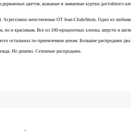
сдержанных цветов, кожаные и замшевые куртки достойного кач
lli. Агрессивно женственные OT Jean-ClodeJitrois. Одно из люби
м, но и красивым. Все из 100-процентных хлопка, шерсти и шелк
 всех остальных по приемлемым ценам. Большие распродажи два р
одежда. Не дешево. Сезонные распродажи.