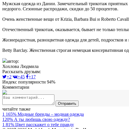
Мужская одежда из Дании. Замечательный трикотаж приятных 
недорого. Сезонные распродажи, скидки до 50 процентов.
Очень женственные вещи от Krizia, Barbara Bui и Roberto Cava
Отечественный трикотаж, оказывается, бывает не только теплы
Жизнерадостная, разноцветная одежда для детей, подростков и
Веttу Barclay. Женственная строгая немецкая консервативная 
автор:
Хохлова Людмила
Рассказать друзьям:
+2
+45
+17
Индекс популярности 94%
Комментарии
Отправить
читайте также
1
165%
Модные бренды – модная одежда
120%
А ты любишь свою одежду?
1
81%
Цвет расскажет о тебе правду