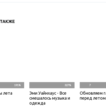
 ТАКЖЕ
191%
327%
7
ы лета
Эми Уайнхаус - Все
Обновляем г
смешалось музыка и
перед летом
одежда