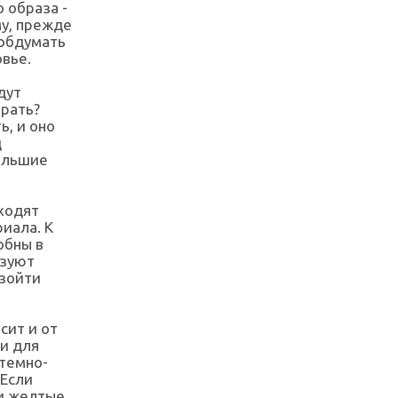
 образа -
му, прежде
 обдумать
овье.
дут
брать?
ь, и оно
д
большие
входят
иала. К
обны в
ьзуют
взойти
сит и от
и для
 темно-
 Если
ли желтые