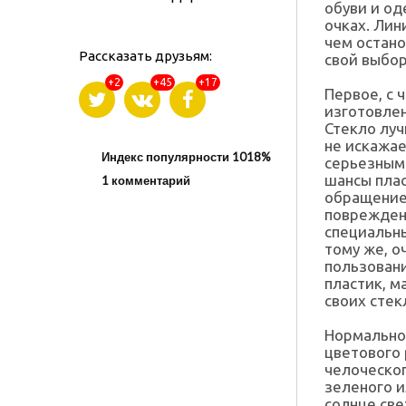
обуви и од
очках. Лин
чем остано
Рассказать друзьям:
свой выбор
+2
+45
+17
Первое, с 
изготовлен
Стекло луч
не искажае
Индекс популярности 1018%
серьезным 
шансы плас
1 комментарий
обращение
повреждени
специальны
тому же, о
пользовани
пластик, м
своих стек
Нормальное
цветового
челоческог
зеленого и
солнце св