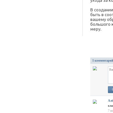
ухода за к
В создании
быть в соо
вашему обр
большого к
меру.
1 комментари
Алё
кла
7 н