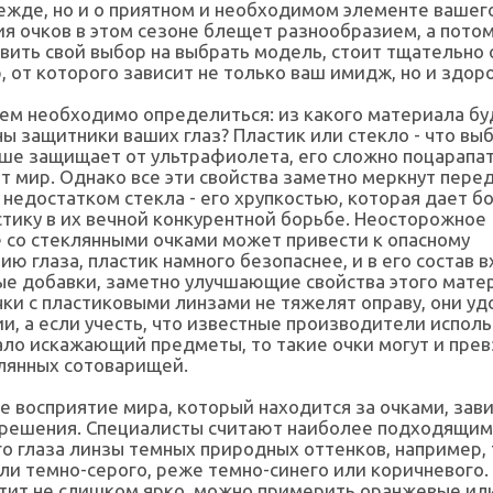
ежде, но и о приятном и необходимом элементе вашего
ия очков в этом сезоне блещет разнообразием, а пото
вить свой выбор на выбрать модель, стоит тщательно
, от которого зависит не только ваш имидж, но и здор
чем необходимо определиться: из какого материала бу
ы защитники ваших глаз? Пластик или стекло - что вы
ше защищает от ультрафиолета, его сложно поцарапат
т мир. Однако все эти свойства заметно меркнут пере
недостатком стекла - его хрупкостью, которая дает 
тику в их вечной конкурентной борьбе. Неосторожное
 со стеклянными очками может привести к опасному
ю глаза, пластик намного безопаснее, и в его состав 
е добавки, заметно улучшающие свойства этого матер
чки с пластиковыми линзами не тяжелят оправу, они уд
и, а если учесть, что известные производители испол
ало искажающий предметы, то такие очки могут и пре
лянных сотоварищей.
 восприятие мира, который находится за очками, зави
 решения. Специалисты считают наиболее подходящим
о глаза линзы темных природных оттенков, например,
ли темно-серого, реже темно-синего или коричневого.
етит не слишком ярко, можно примерить оранжевые и