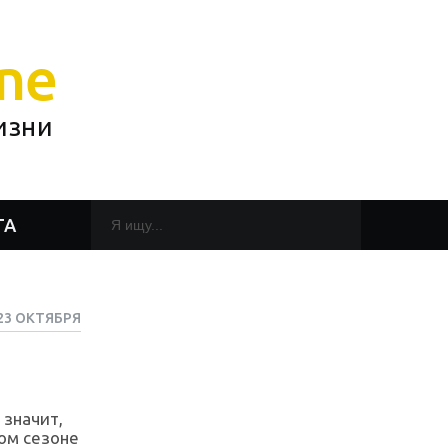
ne
изни
ТА
23 ОКТЯБРЯ
 значит,
том сезоне