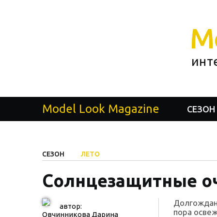
M
инт
Model Look Magazine
СЕЗОН
СЕЗОН
ЛЕТО
Солнцезащитные о
Долгожданн
автор:
пора освеж
Овчинникова Дарина