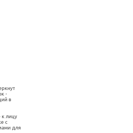
еркнут
к -
ций в
 к лицу
е с
мами для