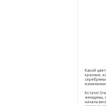
Какой цвет
красные, к
серебряные
изменении 
Кстати! Оч
женщины, п
начала ве