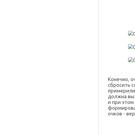
Конечно, о
сбросить с
примерили 
должна выз
и при этом
формирован
очков - ве