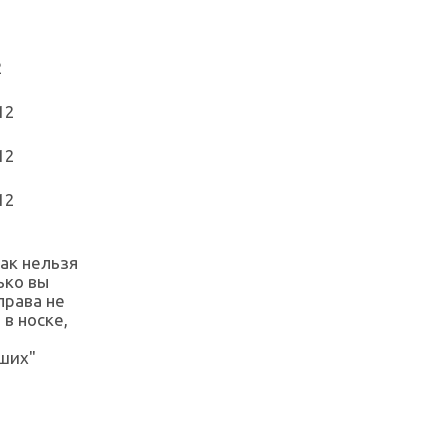
ак нельзя
ько вы
права не
в носке,
аших"