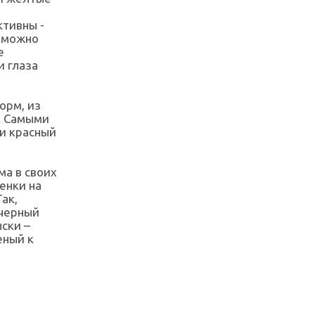
ктивны -
й можно
е
и глаза
орм, из
. Самыми
 и красный
ма в своих
енки на
ак,
 черный
ски –
еный к