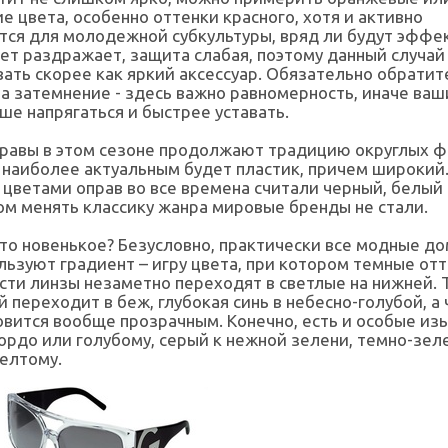
ие цвета, особенно оттенки красного, хотя и активно
ся для молодежной субкультуры, вряд ли будут эффе
ет раздражает, защита слабая, поэтому данный случа
ать скорее как яркий аксессуар. Обязательно обратит
а затемнение - здесь важно равномерность, иначе ваш
ше напрягаться и быстрее уставать.
равы в этом сезоне продолжают традицию округлых ф
 наиболее актуальным будет пластик, причем широкий
цветами оправ во все времена считали черный, белый
ом менять классику жанра мировые бренды не стали.
-то новенькое? Безусловно, практически все модные до
льзуют градиент – игру цвета, при котором темные отт
сти линзы незаметно переходят в светлые на нижней. Т
 переходит в беж, глубокая синь в небесно-голубой, а
овится вообще прозрачным. Конечно, есть и особые изы
ордо или голубому, серый к нежной зелени, темно-зел
елтому.