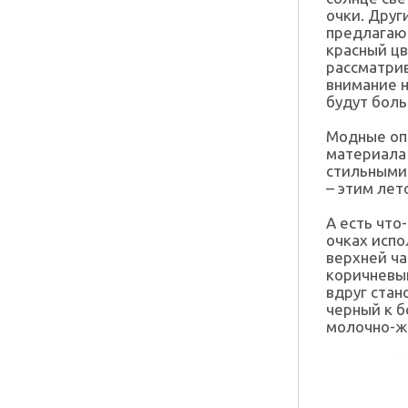
очки. Друг
предлагают
красный цв
рассматрив
внимание н
будут боль
Модные оп
материала
стильными 
– этим лет
А есть что
очках испо
верхней ча
коричневый
вдруг стан
черный к б
молочно-ж