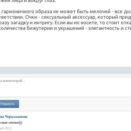
ожей лица и вокруг глаз.
 гармоничного образа не может быть мелочей - все д
тветствии. Очки - сексуальный аксессуар, который при
азу загадку и интригу. Если вы их носите, то стоит отк
оличества бижутерии и украшений - элегантность и с
й
Отправить
на Черказьянова
ссные очечки)))
ояб 2012