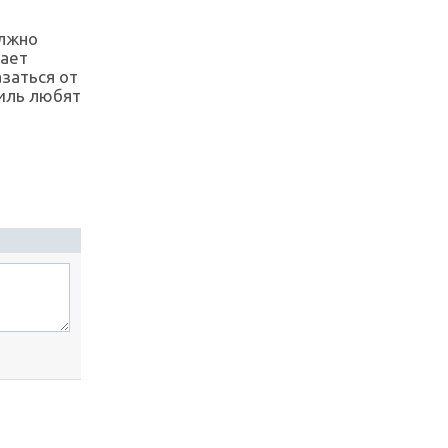
олжно
дает
азаться от
тиль любят