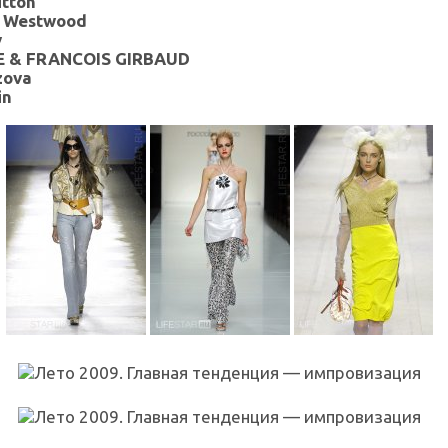
itton
e Westwood
y
 & FRANCOIS GIRBAUD
zova
in