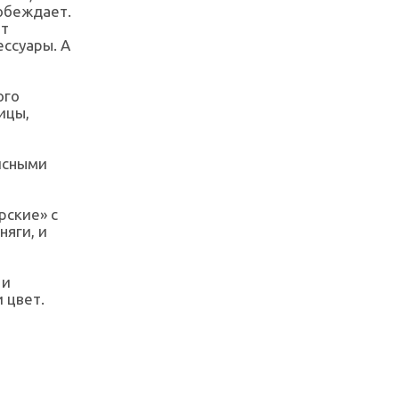
побеждает.
ют
ссуары. А
ого
ицы,
исными
рские» с
яги, и
 и
 цвет.