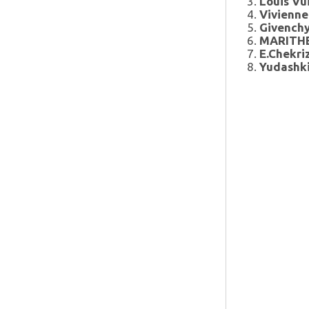
3.
Louis Vu
4.
Vivienn
5.
Givench
6.
MARITHE
7.
E.Chekri
8.
Yudashk