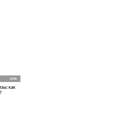
263%
зы: как
?