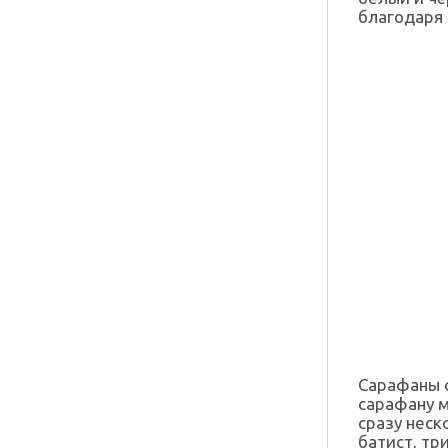
благодаря 
Сарафаны с
сарафану 
сразу неск
батист, тр