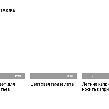
 ТАКЖЕ
194%
158%
2
вет для
Цветовая гамма лета
Летние капри
атьев
носить капри