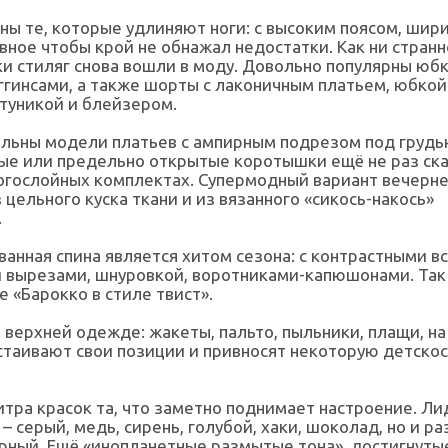
ы те, которые удлиняют ноги: с высоким поясом, шири
лавное чтобы крой не обнажал недостатки. Как ни странн
и стиляг снова вошли в моду. Довольно популярны юбк
еггинсами, а также шорты с лаконичным платьем, юбкой
туникой и блейзером.
льны модели платьев с ампирным подрезом под грудью
ые или предельно открытые коротышки ещё не раз ска
огослойных комплектах. Супермодный вариант вечерне
з цельного куска ткани и из вязанного «сикось-накось»
.
анная спина является хитом сезона: с контрастными в
 вырезами, шнуровкой, воротниками-капюшонами. Так
 «Барокко в стиле твист».
 верхней одежде: жакеты, пальто, пыльники, плащи, н
таивают свои позиции и привносят некоторую детскос
тра красок та, что заметно поднимает настроение. Л
 – серый, медь, сирень, голубой, хаки, шоколад, но и р
рный. Ещё «инопланетные размытые тона», достигнуты