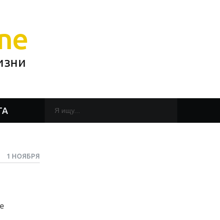
ne
изни
ТА
1 НОЯБРЯ
е