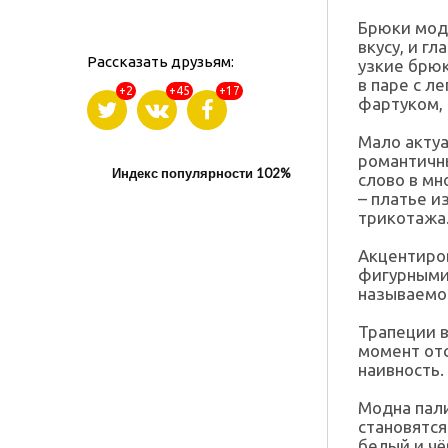
Брюки модн
вкусу, и г
Рассказать друзьям:
узкие брюк
в паре с л
+2
+45
+17
фартуком, 
Мало актуа
романтичн
Индекс популярности 102%
слово в мн
– платье и
трикотажа
Акцентиров
фигурными
называемое
Трапеции в
момент отс
наивность.
Модна пали
становятся
белый и чё