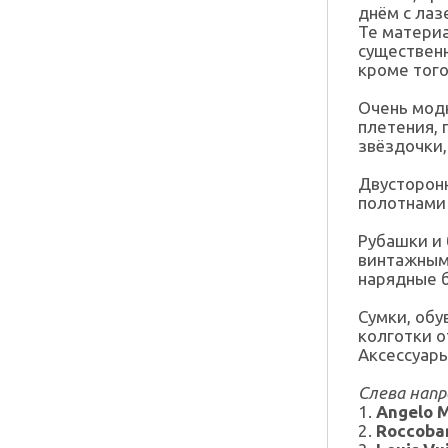
днём с лаз
Те матери
существенн
кроме того
Очень мод
плетения, 
звёздочки,
Двусторон
полотнами 
Рубашки и 
винтажными
нарядные б
Сумки, обу
колготки о
Аксессуар
Слева напра
1.
Angelo M
2.
Roccoba