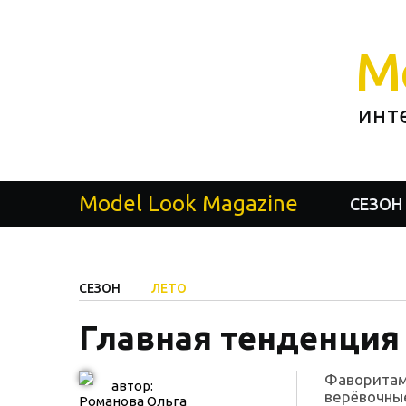
M
инт
Model Look Magazine
СЕЗОН
СЕЗОН
ЛЕТО
Главная тенденция
Фаворитам
автор:
верёвочные
Романова Ольга