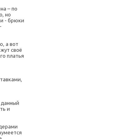
на – по
о, но
и - брюки
-
, а вот
жут своё
го платья
ставками,
а данный
ть и
идерами
азумеется
е