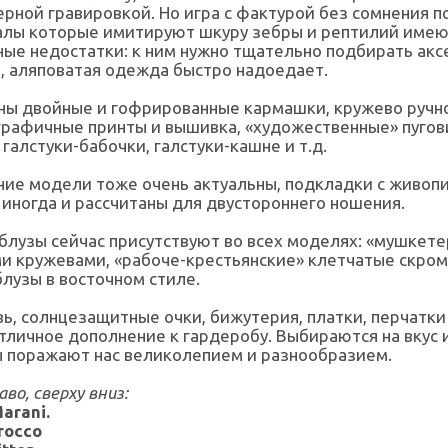
ерной гравировкой. Но игра с фактурой без сомнения 
алы которые имитируют шкуру зебры и рептилий име
ые недостатки: к ним нужно тщательно подбирать аксе
, аляповатая одежда быстро надоедает.
ны двойные и гофрированные кармашки, кружево ручн
графичные принты и вышивка, «художественные» пугов
 галстуки-бабочки, галстуки-кашне и т.д.
ние модели тоже очень актуальны, подкладки с живоп
иногда и рассчитаны для двустороннего ношения.
блузы сейчас присутствуют во всех моделях: «мушкете
 кружевами, «рабоче-крестьянские» клетчатые скромн
лузы в восточном стиле.
вь, солнцезащитные очки, бижутерия, платки, перчатки
тличное дополнение к гардеробу. Выбираются на вкус и
ы поражают нас великолепием и разнообразием.
во, сверху вниз:
arani.
rocco