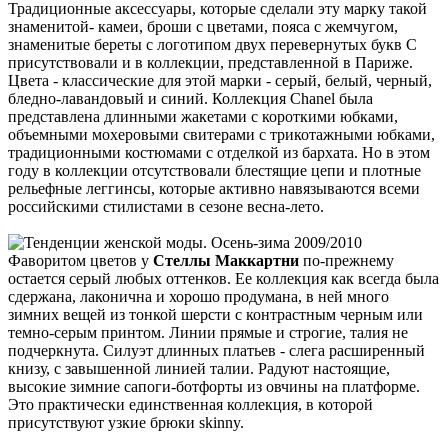
Традиционные аксессуары, которые сделали эту марку такой
знаменитой- камеи, броши с цветами, пояса с жемчугом,
знаменитые береты с логотипом двух перевернутых букв С
присутствовали и в коллекции, представленной в Париже.
Цвета - классические для этой марки - серый, белый, черный,
бледно-лавандовый и синий. Коллекция Chanel была
представлена длинными жакетами с короткими юбками,
объемными мохеровыми свитерами с трикотажными юбками,
традиционными костюмами с отделкой из бархата. Но в этом
году в коллекции отсутствовали блестящие цепи и плотные
рельефные леггинсы, которые активно навязываются всеми
российскими стилистами в сезоне весна-лето.
Фаворитом цветов у
Стеллы Маккартни
по-прежнему
остается серый любых оттенков. Ее коллекция как всегда была
сдержана, лаконична и хорошо продумана, в ней много
зимних вещей из тонкой шерсти с контрастным черным или
темно-серым принтом. Линии прямые и строгие, талия не
подчеркнута. Силуэт длинных платьев - слега расширенный
книзу, с завышенной линией талии. Радуют настоящие,
высокие зимние сапоги-ботфорты из овчины на платформе.
Это практически единственная коллекция, в которой
присутствуют узкие брюки skinny.