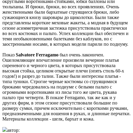
округлыми воротниками-стойками, юбки баллоны или
тюльпаны. И брюки, брюки, во всех проявлениях. Очень
женственными были бархатные струящиеся брюки, либо
сужающиеся книзу шаровары до щиколотки. Были также
представлены короткие меховые жакеты, а модная в будущем
сезоне асимметричная застежка присутствовала практически
во всех костюмах и пальто. Успех коллекции был обеспечен и
теми необыкновенными балетками без каблуков, но с
заостренными носами, в которых модели парили по подиуму.
Показ
Salvatore Ferragamo
был очень лаконичен.
Ошеломляющее впечатление произвели вечерние платья
сиреневого и черного цвета, в которых присутствовала
высокая стойка, целиком открытые плечи (опять стиль 60-х
годов!) и разрез до талии. Также были интересны платья -
типа туники. Строгие черные костюмы со струящимися
брюками чередовались на подиуме с белыми пальто с
огромными воротниками из лисы того же цвета, рукава
пальто три четверти. В показе Ferragamo, так же как и у
других фирм, в этом сезоне присутствовали большие по
размеру сумки, причем исключительно с короткими ручками,
предназначенными для ношения в руках, и длинные перчатки.
Материалы коллекции - шелк, бархат и кожа.
автор: