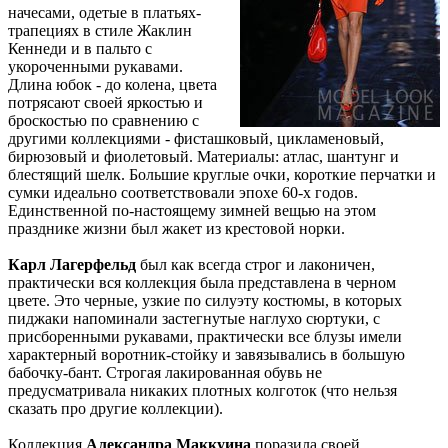
начесами, одетые в платьях-
трапециях в стиле Жаклин
Кеннеди и в пальто с
укороченными рукавами.
Длина юбок - до колена, цвета
потрясают своей яркостью и
броскостью по сравнению с
другими коллекциями - фисташковый, цикламеновый,
бирюзовый и фиолетовый. Материалы: атлас, шантунг и
блестящий шелк. Большие круглые очки, короткие перчатки и
сумки идеально соответствовали эпохе 60-х годов.
Единственной по-настоящему зимней вещью на этом
празднике жизни был жакет из крестовой норки.
Карл Лагерфельд
был как всегда строг и лаконичен,
практически вся коллекция была представлена в черном
цвете. Это черные, узкие по силуэту костюмы, в которых
пиджаки напоминали застегнутые наглухо сюртуки, с
присборенными рукавами, практически все блузы имели
характерный воротник-стойку и завязывались в большую
бабочку-бант. Строгая лакированная обувь не
предусматривала никаких плотных колготок (что нельзя
сказать про другие коллекции).
Коллекция
Александра Маккуина
поразила своей