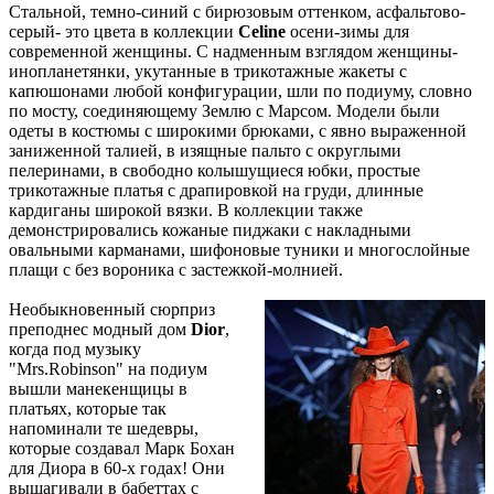
Стальной, темно-синий с бирюзовым оттенком, асфальтово-
серый- это цвета в коллекции
Celine
осени-зимы для
современной женщины. С надменным взглядом женщины-
инопланетянки, укутанные в трикотажные жакеты с
капюшонами любой конфигурации, шли по подиуму, словно
по мосту, соединяющему Землю с Марсом. Модели были
одеты в костюмы с широкими брюками, с явно выраженной
заниженной талией, в изящные пальто с округлыми
пелеринами, в свободно колышущиеся юбки, простые
трикотажные платья с драпировкой на груди, длинные
кардиганы широкой вязки. В коллекции также
демонстрировались кожаные пиджаки с накладными
овальными карманами, шифоновые туники и многослойные
плащи с без вороника с застежкой-молнией.
Необыкновенный сюрприз
преподнес модный дом
Dior
,
когда под музыку
"Mrs.Robinson" на подиум
вышли манекенщицы в
платьях, которые так
напоминали те шедевры,
которые создавал Maрк Бохан
для Диора в 60-х годах! Они
вышагивали в бабеттах с