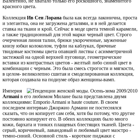
Валентино, не хватало только его роскошного, знаменитого
красного цвета.
Коллекция
Ив Сен Лорана
была как всегда лаконична, проста
и элегантна, она не загружена деталями, и в ней делается
ставка на ткани и крой. Сейчас в моде цвета темной карамели,
а также традиционный для этой марки черный цвет. Строго
очерченная линия талии, брюки укороченные, зауженные
книзу юбки колоколом, туфли на каблуках, брючные
твидовые костюмы цвета опавшей листвы с асимметричной
застежкой на одной верхней пуговице, геометрические
вставки из контрастных цветов - желтый либо синий цвет в
комбинации с черным. Это была смесь строгости и мягкости,
в целом- великолепно сшитая и смоделированная коллекция,
которая создавала на подиуме образ женщины-вамп.
Империя
Armani
в его любимом Милане была представлена двумя
коллекциями: Emporio Armani и haute couture. В своем
последнем интервью Джоржио Армани не постеснялся
сказать, что он копирует сам себя, хотя бы потому, что другие
постоянно копируют его. В обеих коллекциях было много
кожи, бархата и тонких плащевых блестящих тканей. Цвета -
серый, коричневый, лавандовый и любимый цвет маэстро -
темно-синий. Основной стиль - короткие пиджаки с