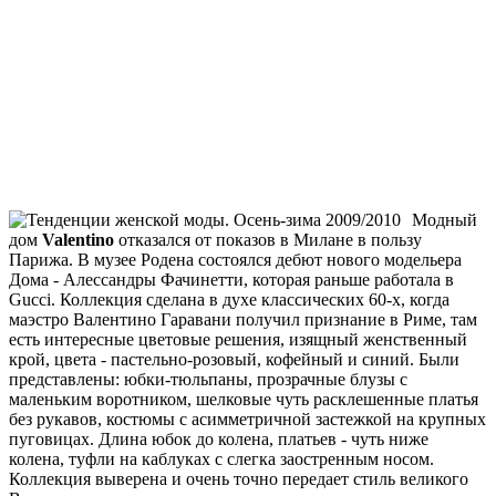
Модный
дом
Valentino
отказался от показов в Милане в пользу
Парижа. В музее Родена состоялся дебют нового модельера
Дома - Алессандры Фачинетти, которая раньше работала в
Gucci. Коллекция сделана в духе классических 60-х, когда
маэстро Валентино Гаравани получил признание в Риме, там
есть интересные цветовые решения, изящный женственный
крой, цвета - пастельно-розовый, кофейный и синий. Были
представлены: юбки-тюльпаны, прозрачные блузы с
маленьким воротником, шелковые чуть расклешенные платья
без рукавов, костюмы с асимметричной застежкой на крупных
пуговицах. Длина юбок до колена, платьев - чуть ниже
колена, туфли на каблуках с слегка заостренным носом.
Коллекция выверена и очень точно передает стиль великого