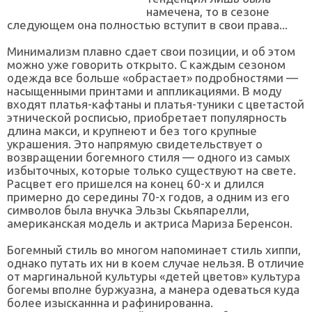
намечена, то в сезоне
следующем она полностью вступит в свои права...
Минимализм плавно сдает свои позиции, и об этом
можно уже говорить открыто. С каждым сезоном
одежда все больше «обрастает» подробностями —
насыщенными принтами и аппликациями. В моду
входят платья-кафтаны и платья-туники с цветастой
этнической росписью, приобретает популярность
длина макси, и крупнеют и без того крупные
украшения. Это напрямую свидетельствует о
возвращении богемного стиля — одного из самых
избыточных, которые только существуют на свете.
Расцвет его пришелся на конец 60-х и длился
примерно до середины 70-х годов, а одним из его
символов была внучка Эльзы Скьяпарелли,
американская модель и актриса Мариза Беренсон.
Богемный стиль во многом напоминает стиль хиппи,
однако путать их ни в коем случае нельзя. В отличие
от маргинальной культуры «детей цветов» культура
богемы вполне буржуазна, а манера одеваться куда
более изысканнна и рафинированна.