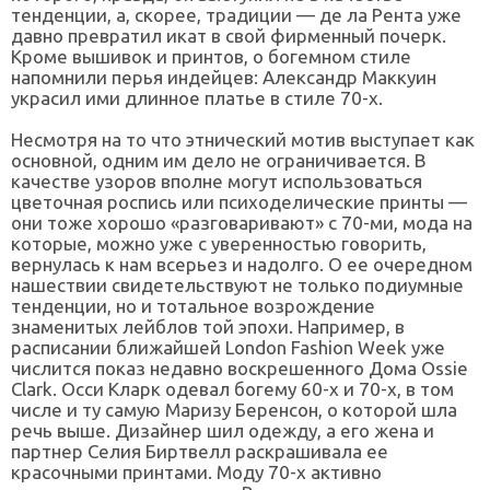
тенденции, а, скорее, традиции — де ла Рента уже
давно превратил икат в свой фирменный почерк.
Кроме вышивок и принтов, о богемном стиле
напомнили перья индейцев: Александр Маккуин
украсил ими длинное платье в стиле 70-х.
Несмотря на то что этнический мотив выступает как
основной, одним им дело не ограничивается. В
качестве узоров вполне могут использоваться
цветочная роспись или психоделические принты —
они тоже хорошо «разговаривают» с 70-ми, мода на
которые, можно уже с уверенностью говорить,
вернулась к нам всерьез и надолго. О ее очередном
нашествии свидетельствуют не только подиумные
тенденции, но и тотальное возрождение
знаменитых лейблов той эпохи. Например, в
расписании ближайшей London Fashion Week уже
числится показ недавно воскрешенного Дома Ossie
Clark. Осси Кларк одевал богему 60-х и 70-х, в том
числе и ту самую Маризу Беренсон, о которой шла
речь выше. Дизайнер шил одежду, а его жена и
партнер Селия Биртвелл раскрашивала ее
красочными принтами. Моду 70-х активно