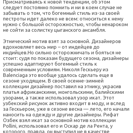
Присматриваясь к новой тенденции, об этом
следует постоянно помнить и ни в коем случае не
забывать о том, что богемный стиль из-за своей
пестроты идет далеко не всем: относиться к нему
нужно с большой осторожностью, чтобы ненароком
не сойти за солистку цыганского ансамбля.
Этнический мотив взят за основной. Дизайнеров
вдохновляет весь мир – от индейцев до
индийцев.Но сильно осторожничать и бояться не
стоит: судя по показам будущего сезона, дизайнеры
успешно адаптируют богемный стиль к
современным условиям. Николя Гескьеру из
Balenciaga это вообще удалось сделать еще в
сезоне уходящем. В своей осенне-зимней
коллекции дизайнер поставил на этнику, украсив
платья африканскими, монгольскими, балийскими
узорами, а также использовал узор икат. Этот
узбекский рисунок активно входит в моду, и вслед
за Гескьером, уже в сезоне весна — лето, его начали
наносить на одежду и другие дизайнеры. Рифат
Озбек взял икат за основной мотив коллекции
Pollini, использовал его и Оскар де ла Рента, у
которого, правда, он выступил не в качестве