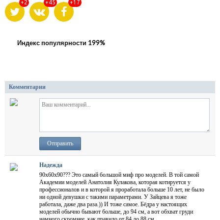
+2
+45
+17
Индекс популярности 199%
Комментарии
Отправить
Надежда
90х60х90??? Это самый большой миф про моделей. В той самой
Академии моделей Анатолия Кулакова, которая котируется у
профессионалов и в которой я проработала больше 10 лет, не было
ни одной девушки с такими параметрами. У Зайцева я тоже
работала, даже два раза.)) И тоже самое. Бёдра у настоящих
моделей обычно бывают больше, до 94 см, а вот обхват груди
намного скромнее, как правило от 84 до 88 см.