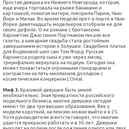
Простая девушка из Нижнего Новгорода, которая,
еще вчера торговала на рынке бананами и
картошкой, помогая матери, покорила Париж, Нью-
Йорк и Милан. Во время Недели прет-а-порте в Нью-
Йорке девятнадцать модельеров отобрали ее для
своих дефиле. О ее романе с британским
баронетом Джастином Портманом писали все
газеты, а шикарная свадьба стала достойным
завершением истории о Золушке. Свадебное платье
для Водяновой шил сам Том Форд. Русская
баронесса родила сына и уже через месяц
триумфально вернулась на подиум. Сегодня она
может похвастаться огромными гонорарами и
контрактом на пять миллионов долларов с
косметическим концерном L’Oreal.
Миф 3.
Красивой девушке быть умной
необязательно. Зная превратности российского
модельного бизнеса, многие девушки сегодня
имеют по два-три высших образования. Век у
модели короткий, на пенсию можно выйти и в 25.
Хотя руководители агентств говорят, что многим
удается прекрасно работать и в 30 лет. Девушки
выходят на подиум после рождения одного или двух