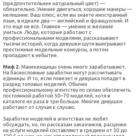
(предпочтительнее натуральный цвет) —
обязательно. Умение двигаться, хорошие манеры —
нелишние. Ваш плюс, если вы знаете иностранный
язык, в идеале два — английский и французский. И
это еще не все. Главное — умение и желание
учиться. Люди, которые работают с
профессиональными моделями, рассказывают
тысячи историй, когда девушки шутя выигрывают
престижные модельные конкурсы, а потом
пропадают в небытие.
Миф 2.
Манекенщицы очень много зарабатывают.
На баснословные заработки могут рассчитывать
единицы. И то, если повезет и девушка попадет в
разряд топовых моделей. Обычно
профессиональному агентству по силам обеспечить
постоянной работой 50–70 моделей, хотя в
каталоге их раза в три больше. Многие девушки
работают от случая к случаю.
Заработки моделей в агентствах не любят
обсуждать, но, по рассказам заказчиков, расценки
на услуги моделей составляют в среднем от 30 до
100 $ за шоу, из них определенный процент идет