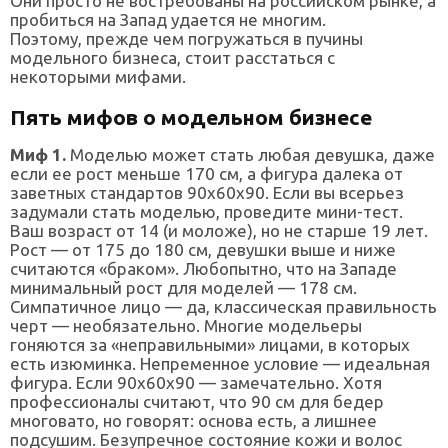
Они просто не востребованы на российском рынке, а
пробиться на Запад удается не многим.
Поэтому, прежде чем погружаться в пучины
модельного бизнеса, стоит расстаться с
некоторыми мифами.
Пять мифов о модельном бизнесе
Миф 1.
Моделью может стать любая девушка, даже
если ее рост меньше 170 см, а фигура далека от
заветных стандартов 90x60x90. Если вы всерьез
задумали стать моделью, проведите мини-тест.
Ваш возраст от 14 (и моложе), но не старше 19 лет.
Рост — от 175 до 180 см, девушки выше и ниже
считаются «браком». Любопытно, что на Западе
минимальный рост для моделей — 178 см.
Симпатичное лицо — да, классическая правильность
черт — необязательно. Многие модельеры
гоняются за «неправильными» лицами, в которых
есть изюминка. Непременное условие — идеальная
фигура. Если 90х60х90 — замечательно. Хотя
профессионалы считают, что 90 см для бедер
многовато, но говорят: основа есть, а лишнее
подсушим. Безупречное состояние кожи и волос